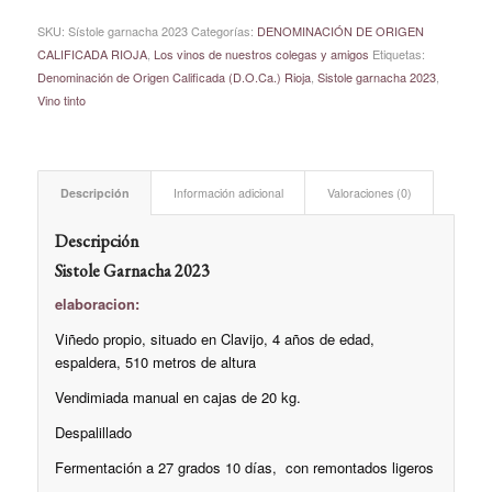
SKU:
Sístole garnacha 2023
Categorías:
DENOMINACIÓN DE ORIGEN
CALIFICADA RIOJA
,
Los vinos de nuestros colegas y amigos
Etiquetas:
Denominación de Origen Calificada (D.O.Ca.) Rioja
,
Sistole garnacha 2023
,
Vino tinto
Descripción
Información adicional
Valoraciones (0)
Descripción
Sistole Garnacha 2023
elaboracion:
Viñedo propio, situado en Clavijo, 4 años de edad,
espaldera, 510 metros de altura
Vendimiada manual en cajas de 20 kg.
Despalillado
Fermentación a 27 grados 10 días, con remontados ligeros